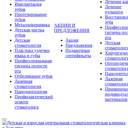
Лечение ка
Имплантация
Лечение
зубов
пульпита
Протезирование
Восстановл
зубов
зуба
Металлокерамика
АКЦИИ И
Профессио
Детская чистка
ПРЕДЛОЖЕНИЯ
гигиена по
зубов
рта
Детская
Акция
Детская
стоматология
Предложения
стоматолог
Пластика уздечки
Подарочные
Хирургичес
языка и губы
сертификаты
стоматолог
Профессиональная
Ортопедиче
гигиена полости
стоматолог
рта
Пародонто
Отбеливание зубов
Лазерная
Лазерная
стоматолог
стоматология
Применени
Пародонтология
индивидуа
Профилактический
материалов
осмотр
стоматолога