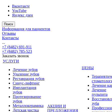
Вконтакте
YouTube
Яндекс дзен
Поиск
Информация для пациентов
Отзывы
Контакты
...
+7 (8482) 691-911
+7 (8482) 785-523
Заказать звонок
УСЛУГИ
ЦЕНЫ
Лечение зубов
Удаление зубов
Терапевтич
Реставрация зубов
стоматолог
Синус-лифтинг
Лечение ка
Имплантация
Лечение
зубов
пульпита
Протезирование
Восстановл
зубов
зуба
Металлокерамика
АКЦИИ И
Профессио
Детская чистка
ПРЕДЛОЖЕНИЯ