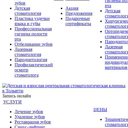
гигиена по
зубов
рта
Детская
Акция
Детская
стоматология
Предложения
стоматолог
Пластика уздечки
Подарочные
Хирургичес
языка и губы
сертификаты
стоматолог
Профессиональная
Ортопедиче
гигиена полости
стоматолог
рта
Пародонто
Отбеливание зубов
Лазерная
Лазерная
стоматолог
стоматология
Применени
Пародонтология
индивидуа
Профилактический
материалов
осмотр
стоматолога
Запись онлайн
УСЛУГИ
ЦЕНЫ
Лечение зубов
Удаление зубов
Терапевтич
Реставрация зубов
стоматолог
Синус-лифтинг